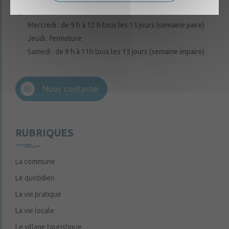
Lundi, mardi, vendredi : de 9 h à 12 h
Mercredi : de 9 h à 12 h tous les 15 jours (semaine paire)
Jeudi : fermeture
Samedi : de 9 h à 11h tous les 15 jours (semaine impaire)
Nous contacter
RUBRIQUES
La commune
Le quotidien
La vie pratique
La vie locale
Le village touristique