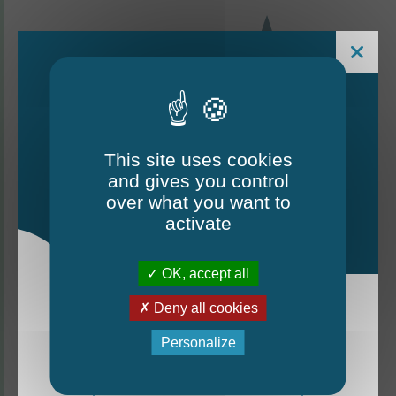
This site uses cookies
and gives you control
Le Mag - édition estivale
over what you want to
2026
activate
CONTACTEZ-NOUS
OK, accept all
Thorigné-d'Anjou
Deny all cookies
La nouvelle édition du Mag est arrivée!
Personalize
6 rue de la Harderie, 49220 Thorigné d’Anjou
Mag - édition estivale 2026
02 41 95 32 15