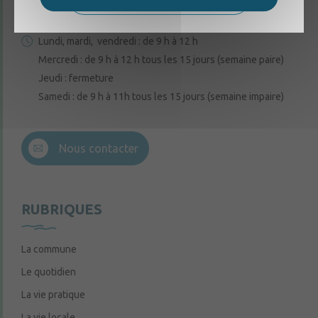
02 41 95 32 15
Lundi, mardi, vendredi : de 9 h à 12 h
Mercredi : de 9 h à 12 h tous les 15 jours (semaine paire)
Jeudi : fermeture
Samedi : de 9 h à 11h tous les 15 jours (semaine impaire)
Nous contacter
RUBRIQUES
La commune
Le quotidien
La vie pratique
La vie locale