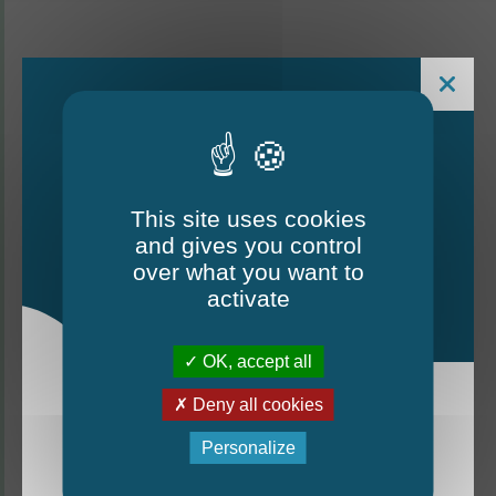
This site uses cookies
and gives you control
Le Mag - édition estivale
over what you want to
2026
activate
CONTACTEZ-NOUS
OK, accept all
Deny all cookies
Thorigné-d'Anjou
La nouvelle édition du Mag est arrivée!
Personalize
6 rue de la Harderie, 49220 Thorigné d’Anjou
Mag - édition estivale 2026