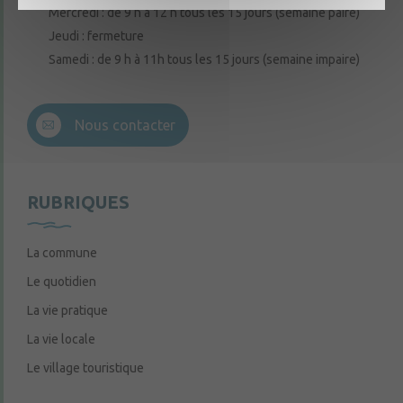
Mercredi : de 9 h à 12 h tous les 15 jours (semaine paire)
Jeudi : fermeture
Samedi : de 9 h à 11h tous les 15 jours (semaine impaire)
Nous contacter
RUBRIQUES
La commune
Le quotidien
La vie pratique
La vie locale
Le village touristique