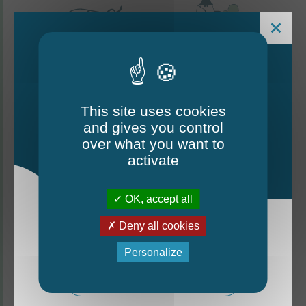
This site uses cookies
and gives you control
Le Mag - édition estivale
over what you want to
2026
activate
CONTACTEZ-NOUS
OK, accept all
Thorigné-d'Anjou
Deny all cookies
La nouvelle édition du Mag est arrivée!
6 rue de la Harderie, 49220 Thorigné d’Anjou
Personalize
02 41 95 32 15
Mag - édition estivale 2026
Lundi, mardi, vendredi : de 9 h à 12 h