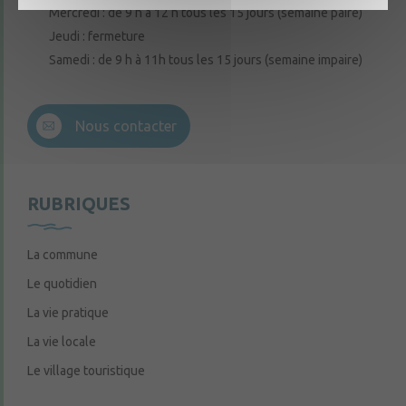
Mercredi : de 9 h à 12 h tous les 15 jours (semaine paire)
Jeudi : fermeture
Samedi : de 9 h à 11h tous les 15 jours (semaine impaire)
Nous contacter
RUBRIQUES
La commune
Le quotidien
La vie pratique
La vie locale
Le village touristique