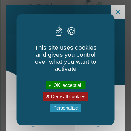
This site uses cookies
and gives you control
Le Mag - édition estivale
over what you want to
2026
activate
CONTACTEZ-NOUS
OK, accept all
Thorigné-d'Anjou
Deny all cookies
La nouvelle édition du Mag est arrivée!
6 rue de la Harderie, 49220 Thorigné d’Anjou
Personalize
02 41 95 32 15
Mag - édition estivale 2026
Lundi, mardi, vendredi : de 9 h à 12 h