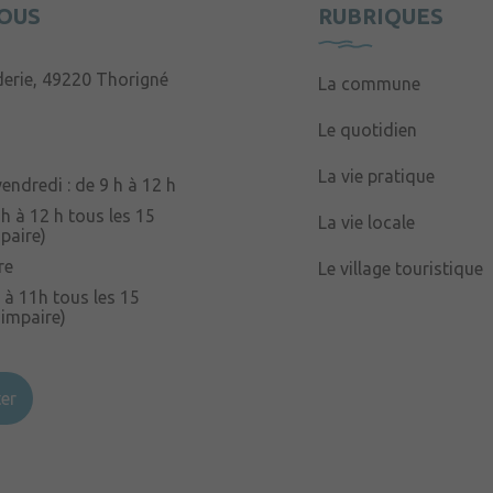
OUS
RUBRIQUES
derie, 49220 Thorigné
La commune
Le quotidien
La vie pratique
endredi : de 9 h à 12 h
 h à 12 h tous les 15
La vie locale
paire)
re
Le village touristique
 à 11h tous les 15
 impaire)
er