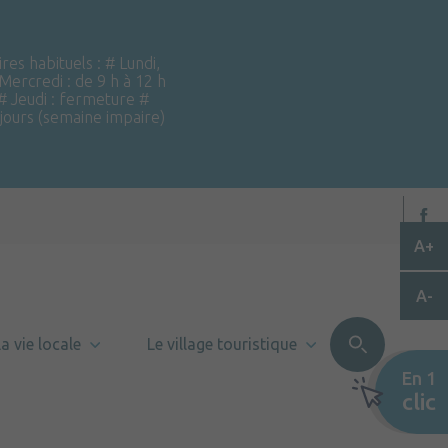
ires habituels : # Lundi,
 Mercredi : de 9 h à 12 h
 # Jeudi : fermeture #
 jours (semaine impaire)
A+
A-
a vie locale
Le village touristique
En 1
clic