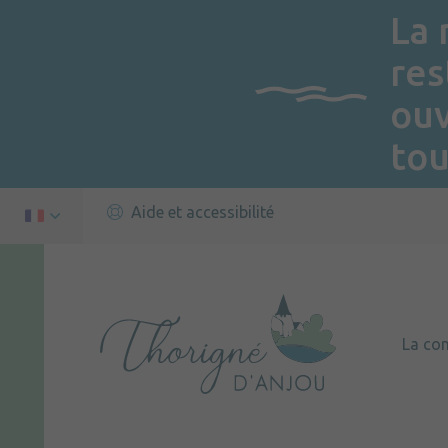
La 
res
ou
tou
Aide et accessibilité
La c