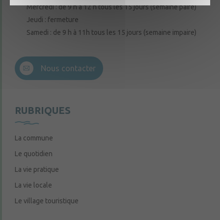
Mercredi : de 9 h à 12 h tous les 15 jours (semaine paire)
Jeudi : fermeture
Samedi : de 9 h à 11h tous les 15 jours (semaine impaire)
Nous contacter
RUBRIQUES
La commune
Le quotidien
La vie pratique
La vie locale
Le village touristique