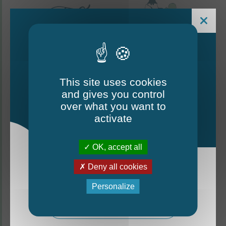
This site uses cookies
and gives you control
Le Mag - édition estivale
over what you want to
2026
activate
CONTACTEZ-NOUS
OK, accept all
Thorigné-d'Anjou
Deny all cookies
La nouvelle édition du Mag est arrivée!
6 rue de la Harderie, 49220 Thorigné d’Anjou
Personalize
02 41 95 32 15
Mag - édition estivale 2026
Lundi, mardi, vendredi : de 9 h à 12 h