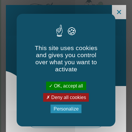
This site uses cookies
and gives you control
Le Mag - édition estivale
over what you want to
2026
activate
CONTACTEZ-NOUS
OK, accept all
Thorigné-d'Anjou
Deny all cookies
La nouvelle édition du Mag est arrivée!
6 rue de la Harderie, 49220 Thorigné d’Anjou
Personalize
02 41 95 32 15
Mag - édition estivale 2026
Lundi, mardi, vendredi : de 9 h à 12 h