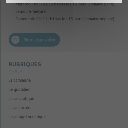
Mercredi : de 9 h à 12 h tous les 15 jours (semaine paire)
Jeudi : fermeture
Samedi : de 9 h à 11h tous les 15 jours (semaine impaire)
Nous contacter
RUBRIQUES
La commune
Le quotidien
La vie pratique
La vie locale
Le village touristique