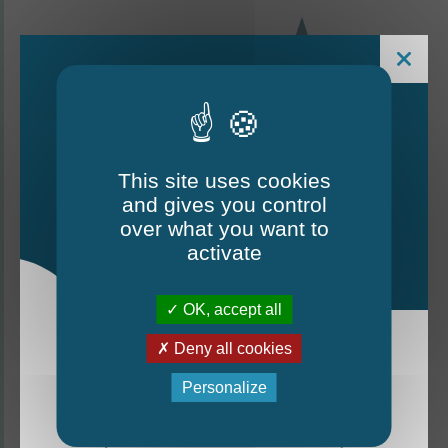
This site uses cookies
and gives you control
Le Mag - édition estivale
over what you want to
2026
activate
CONTACTEZ-NOUS
OK, accept all
Thorigné-d'Anjou
Deny all cookies
La nouvelle édition du Mag est arrivée!
Personalize
6 rue de la Harderie, 49220 Thorigné d’Anjou
Mag - édition estivale 2026
02 41 95 32 15