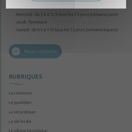
Lundi, mardi, vendredi : de 9 h à 12 h
Mercredi : de 9 h à 12 h tous les 15 jours (semaine paire)
Jeudi : fermeture
Samedi : de 9 h à 11h tous les 15 jours (semaine impaire)
Nous contacter
RUBRIQUES
La commune
Le quotidien
La vie pratique
La vie locale
Le village touristique