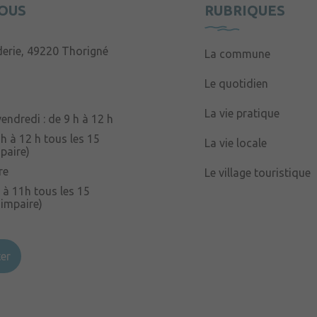
OUS
RUBRIQUES
derie, 49220 Thorigné
La commune
Le quotidien
La vie pratique
endredi : de 9 h à 12 h
 h à 12 h tous les 15
La vie locale
paire)
re
Le village touristique
 à 11h tous les 15
 impaire)
er