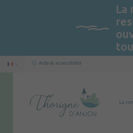
La 
res
ou
tou
Aide et accessibilité
La c