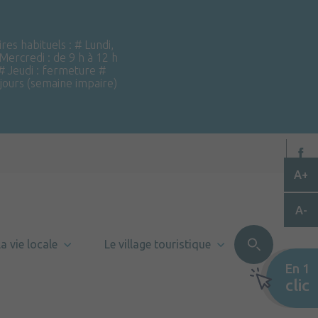
ires habituels : # Lundi,
 Mercredi : de 9 h à 12 h
 # Jeudi : fermeture #
 jours (semaine impaire)
A+
A-
a vie locale
Le village touristique
En 1
clic