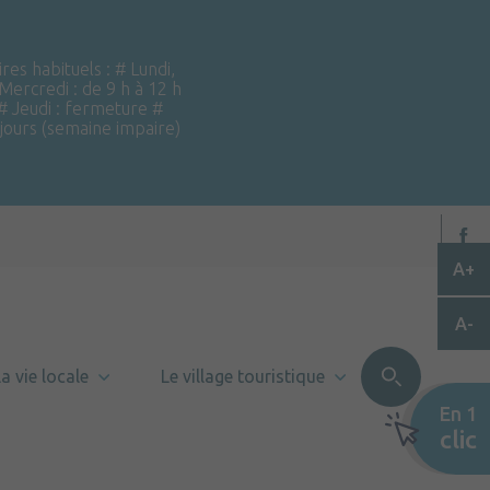
ires habituels : # Lundi,
 Mercredi : de 9 h à 12 h
 # Jeudi : fermeture #
 jours (semaine impaire)
A+
A-
a vie locale
Le village touristique
En 1
clic