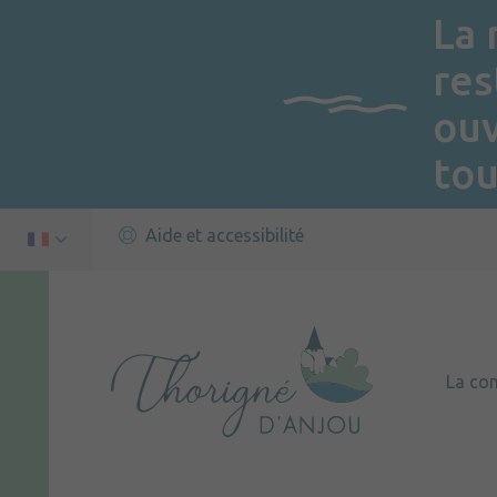
La 
res
ou
tou
Aide et accessibilité
La c