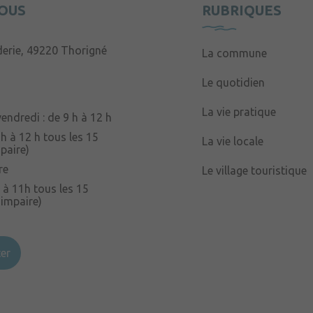
OUS
RUBRIQUES
derie, 49220 Thorigné
La commune
Le quotidien
La vie pratique
endredi : de 9 h à 12 h
 h à 12 h tous les 15
La vie locale
paire)
re
Le village touristique
 à 11h tous les 15
 impaire)
er