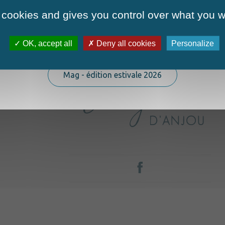
 cookies and gives you control over what you w
OK, accept all
Deny all cookies
Personalize
La nouvelle édition du Mag est arrivée!
Le village touristique
Mag - édition estivale 2026
La vie pratique
Le quotidien
La commune
La vie locale