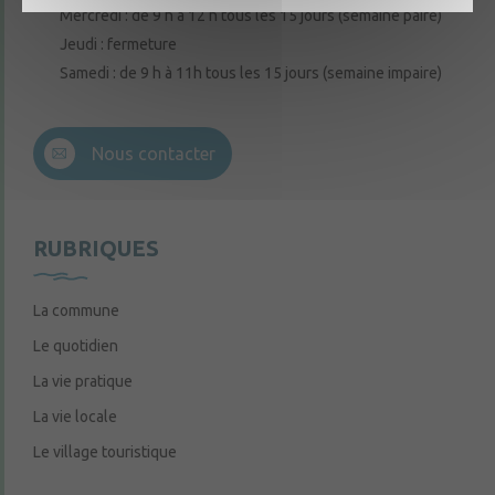
Mercredi : de 9 h à 12 h tous les 15 jours (semaine paire)
Jeudi : fermeture
Samedi : de 9 h à 11h tous les 15 jours (semaine impaire)
Nous contacter
RUBRIQUES
La commune
Le quotidien
La vie pratique
La vie locale
Le village touristique