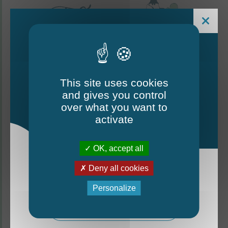
This site uses cookies
and gives you control
Le Mag - édition estivale
over what you want to
2026
activate
CONTACTEZ-NOUS
OK, accept all
Thorigné-d'Anjou
Deny all cookies
La nouvelle édition du Mag est arrivée!
6 rue de la Harderie, 49220 Thorigné d’Anjou
Personalize
02 41 95 32 15
Mag - édition estivale 2026
Lundi, mardi, vendredi : de 9 h à 12 h