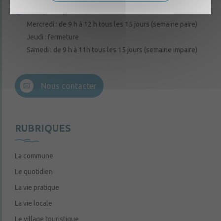
Lundi, mardi, vendredi : de 9 h à 12 h
Mercredi : de 9 h à 12 h tous les 15 jours (semaine paire)
Jeudi : fermeture
Samedi : de 9 h à 11h tous les 15 jours (semaine impaire)
Nous contacter
RUBRIQUES
La commune
Le quotidien
La vie pratique
La vie locale
Le village touristique