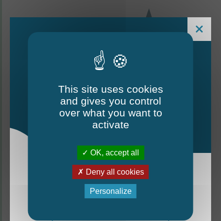
This site uses cookies
and gives you control
Le Mag - édition estivale
over what you want to
2026
activate
CONTACTEZ-NOUS
OK, accept all
Thorigné-d'Anjou
Deny all cookies
La nouvelle édition du Mag est arrivée!
Personalize
6 rue de la Harderie, 49220 Thorigné d’Anjou
Mag - édition estivale 2026
02 41 95 32 15