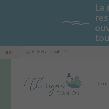
La 
res
ou
tou
Aide et accessibilité
La c