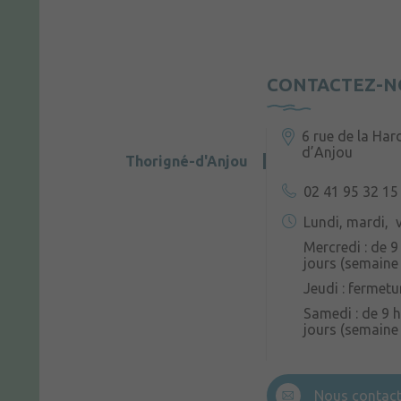
CONTACTEZ-N
6 rue de la Har
d’Anjou
Thorigné-d'Anjou
02 41 95 32 15
Lundi, mardi, v
Mercredi : de 9
jours (semaine 
Jeudi : fermetu
Samedi : de 9 h
jours (semaine
Nous contact