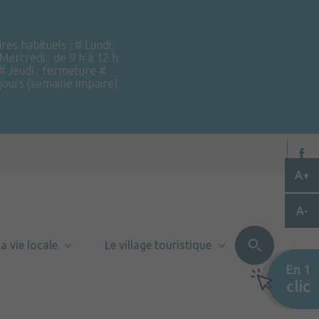
ires habituels : # Lundi,
 Mercredi : de 9 h à 12 h
 # Jeudi : fermeture #
 jours (semaine impaire)
A+
A-
a vie locale
Le village touristique
En 1
clic