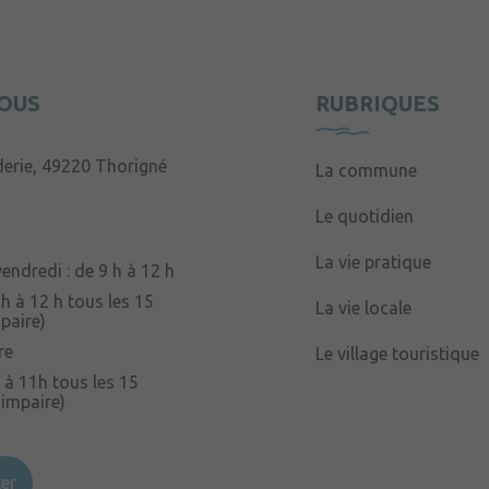
OUS
RUBRIQUES
derie, 49220 Thorigné
La commune
Le quotidien
La vie pratique
endredi : de 9 h à 12 h
 h à 12 h tous les 15
La vie locale
paire)
re
Le village touristique
 à 11h tous les 15
 impaire)
er