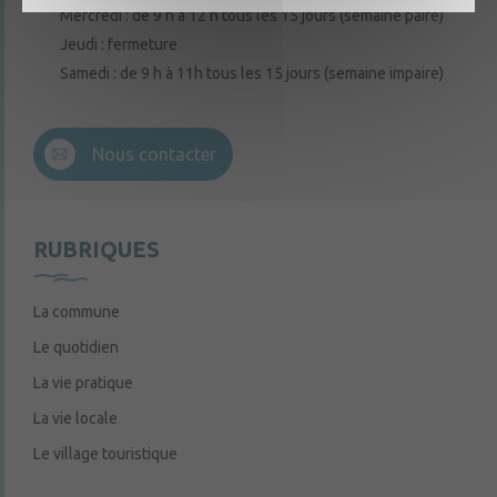
Mercredi : de 9 h à 12 h tous les 15 jours (semaine paire)
Jeudi : fermeture
Samedi : de 9 h à 11h tous les 15 jours (semaine impaire)
Nous contacter
RUBRIQUES
La commune
Le quotidien
La vie pratique
La vie locale
Le village touristique