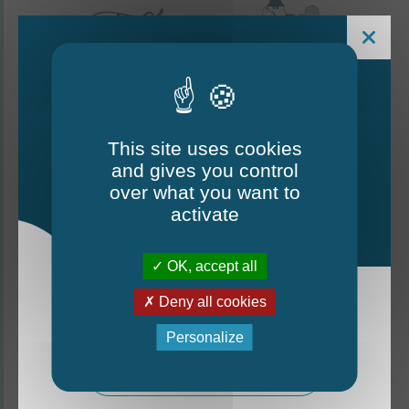
This site uses cookies
and gives you control
Le Mag - édition estivale
over what you want to
2026
activate
CONTACTEZ-NOUS
OK, accept all
Thorigné-d'Anjou
Deny all cookies
La nouvelle édition du Mag est arrivée!
6 rue de la Harderie, 49220 Thorigné d’Anjou
Personalize
02 41 95 32 15
Mag - édition estivale 2026
Lundi, mardi, vendredi : de 9 h à 12 h