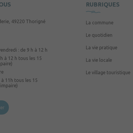
OUS
RUBRIQUES
derie, 49220 Thorigné
La commune
Le quotidien
La vie pratique
endredi : de 9 h à 12 h
 h à 12 h tous les 15
La vie locale
paire)
re
Le village touristique
 à 11h tous les 15
 impaire)
er