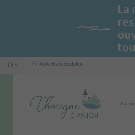
La 
res
ou
tou
Aide et accessibilité
La c