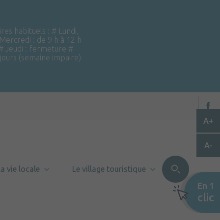
ires habituels : # Lundi,
 Mercredi : de 9 h à 12 h
 # Jeudi : fermeture #
 jours (semaine impaire)
A+
A-
a vie locale
Le village touristique
En 1
clic