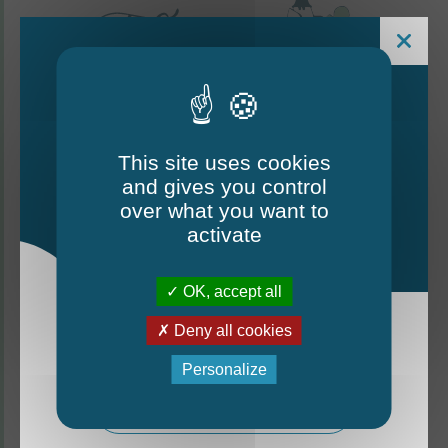
This site uses cookies
and gives you control
Le Mag - édition estivale
over what you want to
2026
activate
CONTACTEZ-NOUS
OK, accept all
Thorigné-d'Anjou
Deny all cookies
La nouvelle édition du Mag est arrivée!
6 rue de la Harderie, 49220 Thorigné d’Anjou
Personalize
02 41 95 32 15
Mag - édition estivale 2026
Lundi, mardi, vendredi : de 9 h à 12 h