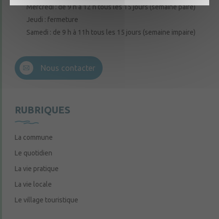
Mercredi : de 9 h à 12 h tous les 15 jours (semaine paire)
Jeudi : fermeture
Samedi : de 9 h à 11h tous les 15 jours (semaine impaire)
Nous contacter
RUBRIQUES
La commune
Le quotidien
La vie pratique
La vie locale
Le village touristique