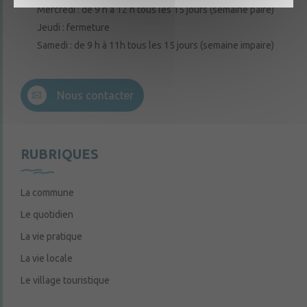
Mercredi : de 9 h à 12 h tous les 15 jours (semaine paire)
Jeudi : fermeture
Samedi : de 9 h à 11h tous les 15 jours (semaine impaire)
Nous contacter
RUBRIQUES
La commune
Le quotidien
La vie pratique
La vie locale
Le village touristique