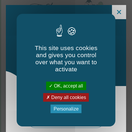
This site uses cookies
and gives you control
Le Mag - édition estivale
over what you want to
2026
activate
CONTACTEZ-NOUS
OK, accept all
Thorigné-d'Anjou
Deny all cookies
La nouvelle édition du Mag est arrivée!
6 rue de la Harderie, 49220 Thorigné d’Anjou
Personalize
02 41 95 32 15
Mag - édition estivale 2026
Lundi, mardi, vendredi : de 9 h à 12 h