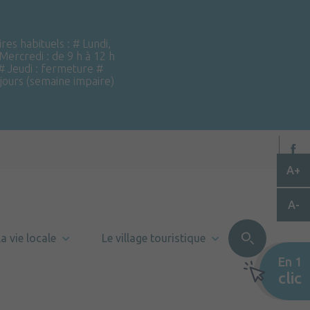
ires habituels : # Lundi,
 Mercredi : de 9 h à 12 h
 # Jeudi : fermeture #
 jours (semaine impaire)
A+
A-
a vie locale
Le village touristique
En 1
clic