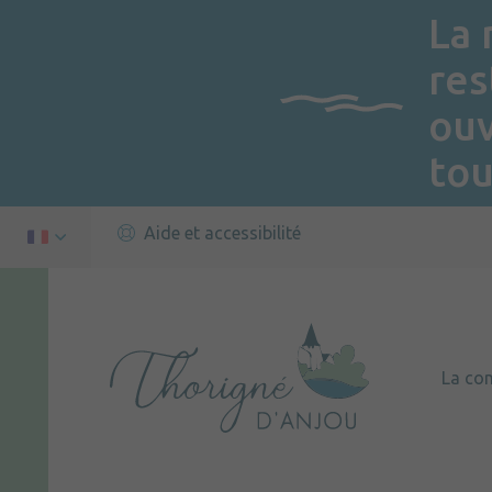
La 
res
ou
tou
Aide et accessibilité
La c