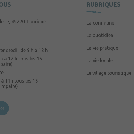
OUS
RUBRIQUES
derie, 49220 Thorigné
La commune
Le quotidien
La vie pratique
endredi : de 9 h à 12 h
 h à 12 h tous les 15
La vie locale
paire)
re
Le village touristique
 à 11h tous les 15
 impaire)
er