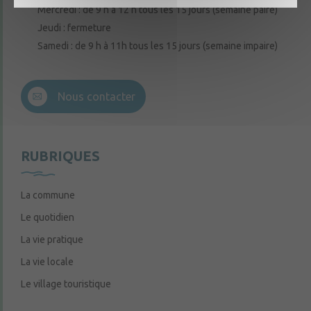
Mercredi : de 9 h à 12 h tous les 15 jours (semaine paire)
Jeudi : fermeture
Samedi : de 9 h à 11h tous les 15 jours (semaine impaire)
Nous contacter
RUBRIQUES
La commune
Le quotidien
La vie pratique
La vie locale
Le village touristique