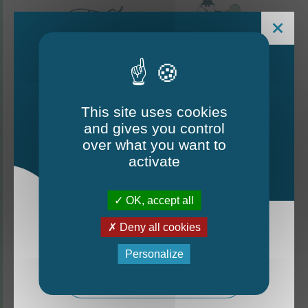
This site uses cookies
and gives you control
Le Mag - édition estivale
over what you want to
2026
activate
CONTACTEZ-NOUS
OK, accept all
Thorigné-d'Anjou
Deny all cookies
La nouvelle édition du Mag est arrivée!
6 rue de la Harderie, 49220 Thorigné d’Anjou
Personalize
02 41 95 32 15
Mag - édition estivale 2026
Lundi, mardi, vendredi : de 9 h à 12 h