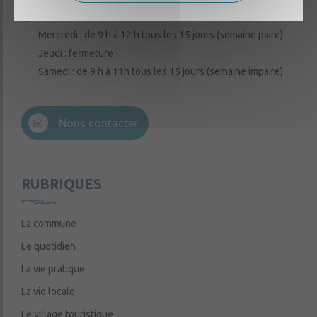
Lundi, mardi, vendredi : de 9 h à 12 h
Mercredi : de 9 h à 12 h tous les 15 jours (semaine paire)
Jeudi : fermeture
Samedi : de 9 h à 11h tous les 15 jours (semaine impaire)
Nous contacter
RUBRIQUES
La commune
Le quotidien
La vie pratique
La vie locale
Le village touristique