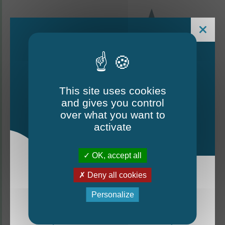
This site uses cookies
and gives you control
Le Mag - édition estivale
over what you want to
2026
activate
CONTACTEZ-NOUS
OK, accept all
Thorigné-d'Anjou
Deny all cookies
La nouvelle édition du Mag est arrivée!
Personalize
6 rue de la Harderie, 49220 Thorigné d’Anjou
Mag - édition estivale 2026
02 41 95 32 15