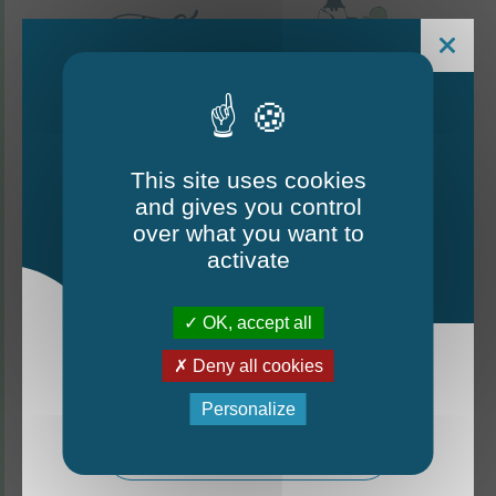
This site uses cookies
and gives you control
Le Mag - édition estivale
over what you want to
2026
activate
CONTACTEZ-NOUS
OK, accept all
Thorigné-d'Anjou
Deny all cookies
La nouvelle édition du Mag est arrivée!
6 rue de la Harderie, 49220 Thorigné d’Anjou
Personalize
02 41 95 32 15
Mag - édition estivale 2026
Lundi, mardi, vendredi : de 9 h à 12 h