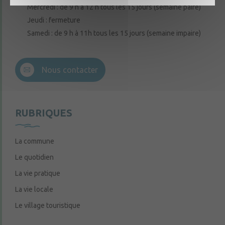
Mercredi : de 9 h à 12 h tous les 15 jours (semaine paire)
Jeudi : fermeture
Samedi : de 9 h à 11h tous les 15 jours (semaine impaire)
Nous contacter
RUBRIQUES
La commune
Le quotidien
La vie pratique
La vie locale
Le village touristique