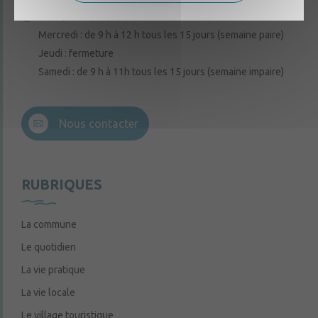
Lundi, mardi, vendredi : de 9 h à 12 h
Mercredi : de 9 h à 12 h tous les 15 jours (semaine paire)
Jeudi : fermeture
Samedi : de 9 h à 11h tous les 15 jours (semaine impaire)
Nous contacter
RUBRIQUES
La commune
Le quotidien
La vie pratique
La vie locale
Le village touristique