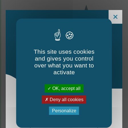
This site uses cookies
and gives you control
Le Mag - édition estivale
over what you want to
2026
activate
CONTACTEZ-NOUS
OK, accept all
Thorigné-d'Anjou
Deny all cookies
La nouvelle édition du Mag est arrivée!
Personalize
6 rue de la Harderie, 49220 Thorigné d’Anjou
Mag - édition estivale 2026
02 41 95 32 15