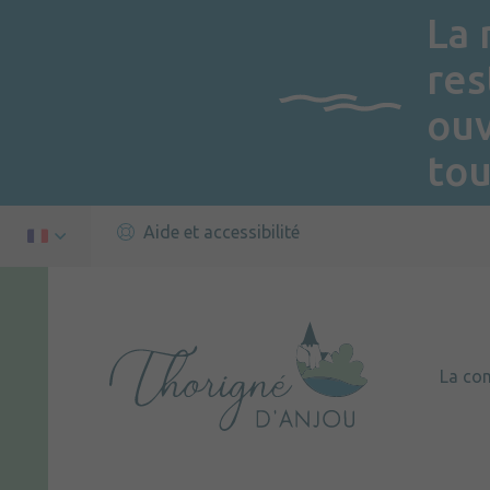
La 
res
ou
tou
Aide et accessibilité
La c