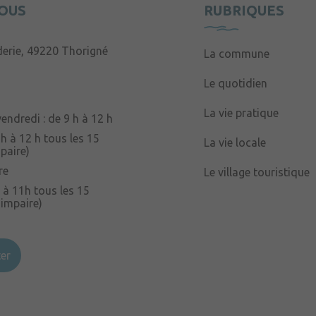
OUS
RUBRIQUES
derie, 49220 Thorigné
La commune
Le quotidien
La vie pratique
endredi : de 9 h à 12 h
 h à 12 h tous les 15
La vie locale
paire)
re
Le village touristique
 à 11h tous les 15
 impaire)
er