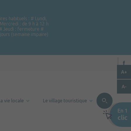
ires habituels : # Lundi,
 Mercredi : de 9 h à 12 h
 # Jeudi : fermeture #
 jours (semaine impaire)
A+
A-
a vie locale
Le village touristique
En 1
clic