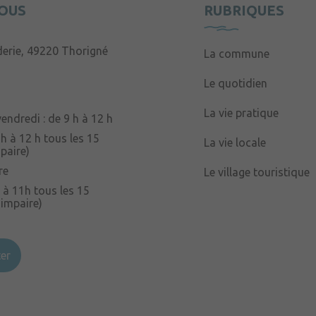
OUS
RUBRIQUES
derie, 49220 Thorigné
La commune
Le quotidien
La vie pratique
endredi : de 9 h à 12 h
 h à 12 h tous les 15
La vie locale
paire)
re
Le village touristique
 à 11h tous les 15
 impaire)
er