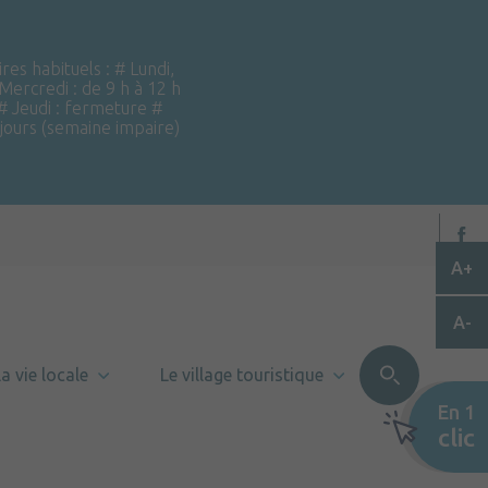
ires habituels : # Lundi,
 Mercredi : de 9 h à 12 h
 # Jeudi : fermeture #
 jours (semaine impaire)
A+
A-
a vie locale
Le village touristique
En 1
clic