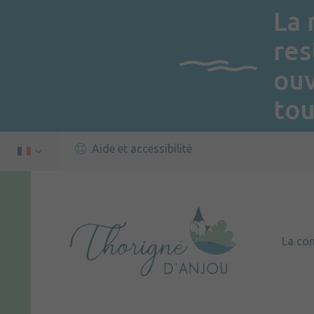
La 
res
ou
tou
Aide et accessibilité
La c