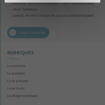
Mercredi : de 9 h à 12 h tous les 15 jours (semaine paire)
Jeudi : fermeture
Samedi : de 9 h à 11h tous les 15 jours (semaine impaire)
Nous contacter
RUBRIQUES
La commune
Le quotidien
La vie pratique
La vie locale
Le village touristique