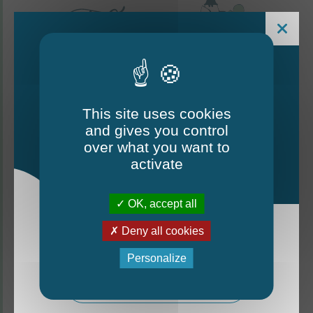
This site uses cookies
and gives you control
Le Mag - édition estivale
over what you want to
2026
activate
CONTACTEZ-NOUS
OK, accept all
Thorigné-d'Anjou
Deny all cookies
La nouvelle édition du Mag est arrivée!
6 rue de la Harderie, 49220 Thorigné d’Anjou
Personalize
02 41 95 32 15
Mag - édition estivale 2026
Lundi, mardi, vendredi : de 9 h à 12 h