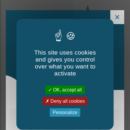
This site uses cookies
and gives you control
Le Mag - édition estivale
over what you want to
2026
activate
CONTACTEZ-NOUS
OK, accept all
Thorigné-d'Anjou
Deny all cookies
La nouvelle édition du Mag est arrivée!
Personalize
6 rue de la Harderie, 49220 Thorigné d’Anjou
Mag - édition estivale 2026
02 41 95 32 15