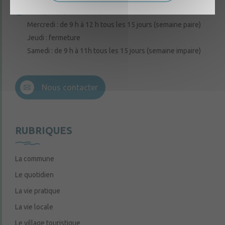
Lundi, mardi, vendredi : de 9 h à 12 h
Mercredi : de 9 h à 12 h tous les 15 jours (semaine paire)
Jeudi : fermeture
Samedi : de 9 h à 11h tous les 15 jours (semaine impaire)
Nous contacter
RUBRIQUES
La commune
Le quotidien
La vie pratique
La vie locale
Le village touristique