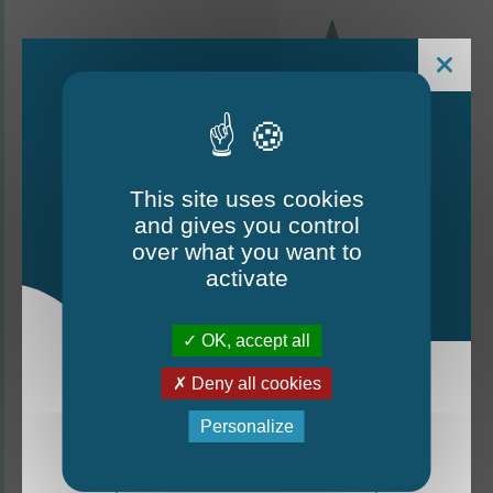
This site uses cookies
and gives you control
Le Mag - édition estivale
over what you want to
2026
activate
CONTACTEZ-NOUS
OK, accept all
Thorigné-d'Anjou
Deny all cookies
La nouvelle édition du Mag est arrivée!
Personalize
6 rue de la Harderie, 49220 Thorigné d’Anjou
Mag - édition estivale 2026
02 41 95 32 15