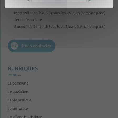
Lundi, mardi, vendredi : de 9 h à 12 h
Mercredi : de 9 h à 12 h tous les 15 jours (semaine paire)
Jeudi : fermeture
Samedi : de 9 h à 11h tous les 15 jours (semaine impaire)
Nous contacter
RUBRIQUES
La commune
Le quotidien
La vie pratique
La vie locale
Le village touristique