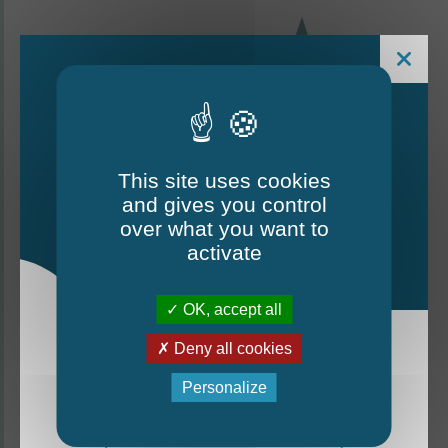
This site uses cookies
and gives you control
Le Mag - édition estivale
over what you want to
2026
activate
CONTACTEZ-NOUS
OK, accept all
Thorigné-d'Anjou
Deny all cookies
La nouvelle édition du Mag est arrivée!
Personalize
6 rue de la Harderie, 49220 Thorigné d’Anjou
Mag - édition estivale 2026
02 41 95 32 15