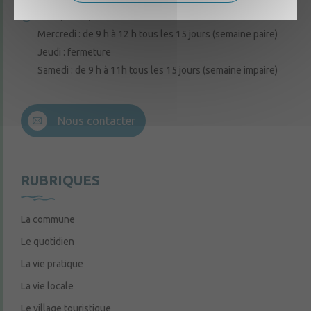
Lundi, mardi, vendredi : de 9 h à 12 h
Mercredi : de 9 h à 12 h tous les 15 jours (semaine paire)
Jeudi : fermeture
Samedi : de 9 h à 11h tous les 15 jours (semaine impaire)
Nous contacter
RUBRIQUES
La commune
Le quotidien
La vie pratique
La vie locale
Le village touristique