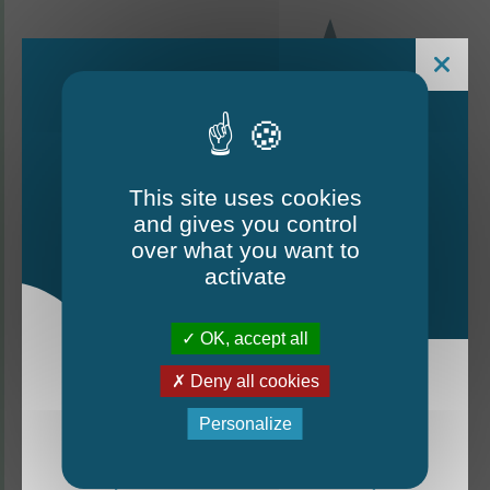
This site uses cookies
and gives you control
Le Mag - édition estivale
over what you want to
2026
activate
CONTACTEZ-NOUS
OK, accept all
Thorigné-d'Anjou
Deny all cookies
La nouvelle édition du Mag est arrivée!
Personalize
6 rue de la Harderie, 49220 Thorigné d’Anjou
Mag - édition estivale 2026
02 41 95 32 15