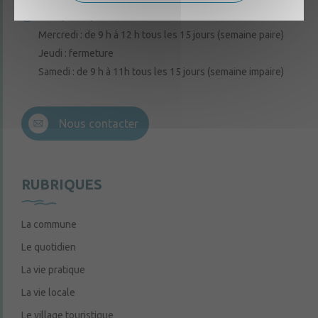
Lundi, mardi, vendredi : de 9 h à 12 h
Mercredi : de 9 h à 12 h tous les 15 jours (semaine paire)
Jeudi : fermeture
Samedi : de 9 h à 11h tous les 15 jours (semaine impaire)
Nous contacter
RUBRIQUES
La commune
Le quotidien
La vie pratique
La vie locale
Le village touristique