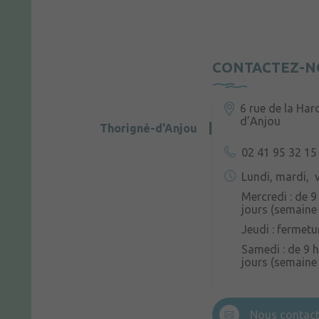
CONTACTEZ-N
6 rue de la Har
d’Anjou
Thorigné-d'Anjou
02 41 95 32 15
Lundi, mardi, v
Mercredi : de 9
jours (semaine 
Jeudi : fermetu
Samedi : de 9 h
jours (semaine
Nous contact