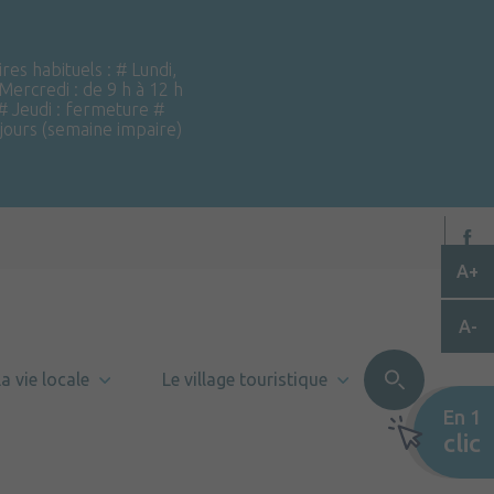
ires habituels : # Lundi,
 Mercredi : de 9 h à 12 h
 # Jeudi : fermeture #
 jours (semaine impaire)
A+
A-
a vie locale
Le village touristique
En 1
clic