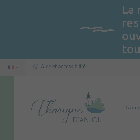
La 
res
ou
tou
Aide et accessibilité
La c