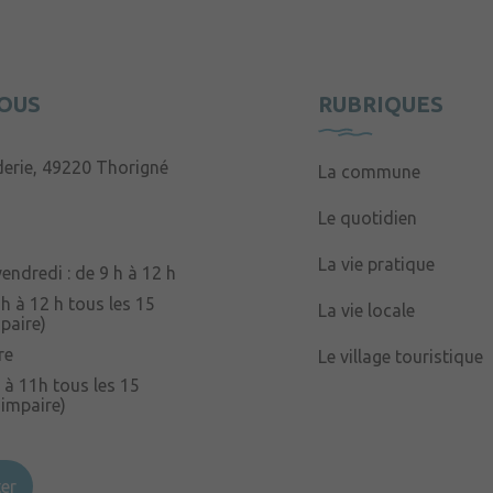
OUS
RUBRIQUES
derie, 49220 Thorigné
La commune
Le quotidien
La vie pratique
endredi : de 9 h à 12 h
 h à 12 h tous les 15
La vie locale
paire)
re
Le village touristique
 à 11h tous les 15
 impaire)
er