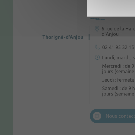
CONTACTEZ-N
6 rue de la Har
d’Anjou
Thorigné-d'Anjou
02 41 95 32 15
Lundi, mardi, v
Mercredi : de 9
jours (semaine 
Jeudi : fermetu
Samedi : de 9 h
jours (semaine
Nous contact