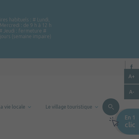
ires habituels : # Lundi,
 Mercredi : de 9 h à 12 h
 # Jeudi : fermeture #
 jours (semaine impaire)
A+
A-
a vie locale
Le village touristique
En 1
clic