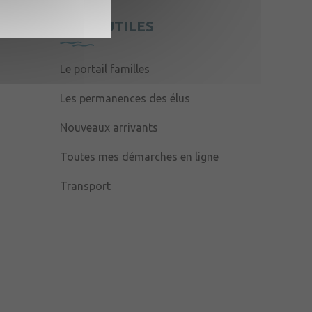
LIENS UTILES
Le portail familles
Les permanences des élus
Nouveaux arrivants
Toutes mes démarches en ligne
Transport