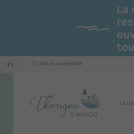
La 
res
ou
tou
Aide et accessibilité
La c