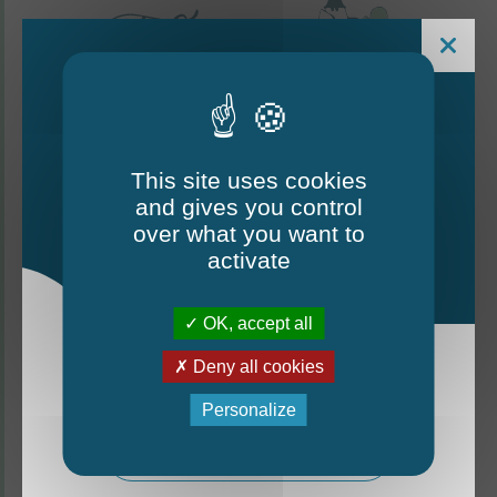
This site uses cookies
and gives you control
Le Mag - édition estivale
over what you want to
2026
activate
CONTACTEZ-NOUS
OK, accept all
Thorigné-d'Anjou
Deny all cookies
La nouvelle édition du Mag est arrivée!
6 rue de la Harderie, 49220 Thorigné d’Anjou
Personalize
02 41 95 32 15
Mag - édition estivale 2026
Lundi, mardi, vendredi : de 9 h à 12 h