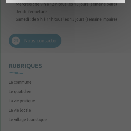
Mercredi : de 9 h à 12 h tous les 15 jours (semaine paire)
Jeudi : fermeture
Samedi : de 9 h à 11h tous les 15 jours (semaine impaire)
Nous contacter
RUBRIQUES
La commune
Le quotidien
La vie pratique
La vie locale
Le village touristique